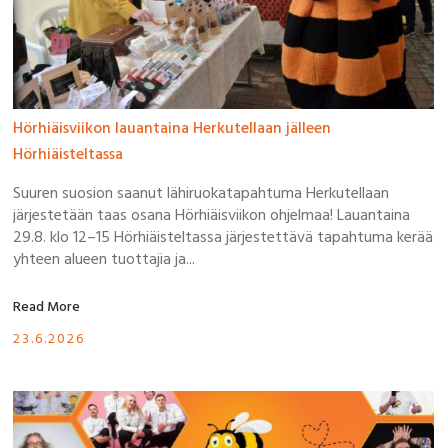
Hörhiäisviikon lauantaina Herkutellaan jälleen
Hörhiäisteltassa
Suuren suosion saanut lähiruokatapahtuma Herkutellaan
järjestetään taas osana Hörhiäisviikon ohjelmaa! Lauantaina
29.8. klo 12–15 Hörhiäisteltassa järjestettävä tapahtuma kerää
yhteen alueen tuottajia ja...
Read More
23.6.2026