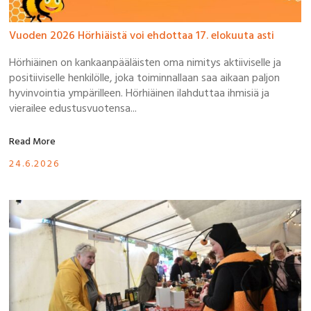
Vuoden 2026 Hörhiäistä voi ehdottaa 17. elokuuta asti
Hörhiäinen on kankaanpääläisten oma nimitys aktiiviselle ja
positiiviselle henkilölle, joka toiminnallaan saa aikaan paljon
hyvinvointia ympärilleen. Hörhiäinen ilahduttaa ihmisiä ja
vierailee edustusvuotensa...
Read More
24.6.2026