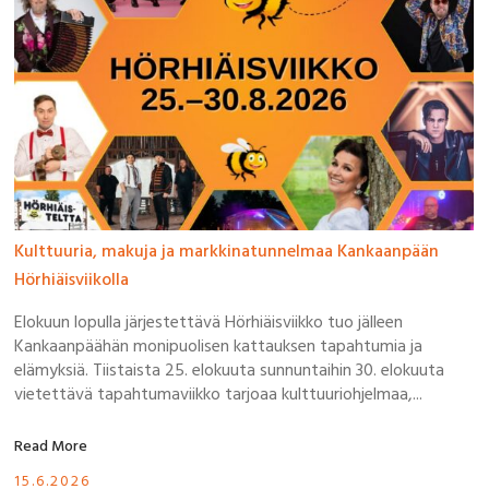
Kulttuuria, makuja ja markkinatunnelmaa Kankaanpään
Hörhiäisviikolla
Elokuun lopulla järjestettävä Hörhiäisviikko tuo jälleen
Kankaanpäähän monipuolisen kattauksen tapahtumia ja
elämyksiä. Tiistaista 25. elokuuta sunnuntaihin 30. elokuuta
vietettävä tapahtumaviikko tarjoaa kulttuuriohjelmaa,...
Read More
15.6.2026