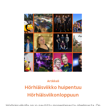
Artikkeli
Hörhiäisviikko huipentuu
Hörhiäisviikonloppuun
Hörhiäisviikolla on jo nautittu monenlaisesta ohjelmasta. On