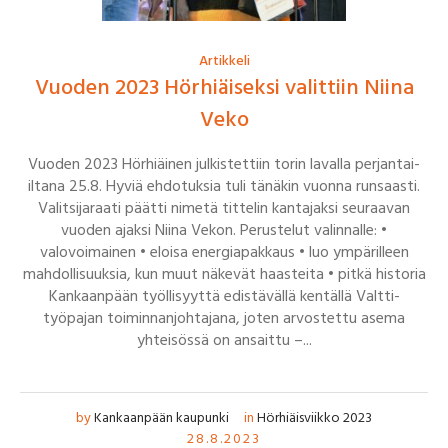
Artikkeli
Vuoden 2023 Hörhiäiseksi valittiin Niina
Veko
Vuoden 2023 Hörhiäinen julkistettiin torin lavalla perjantai-
iltana 25.8. Hyviä ehdotuksia tuli tänäkin vuonna runsaasti.
Valitsijaraati päätti nimetä tittelin kantajaksi seuraavan
vuoden ajaksi Niina Vekon. Perustelut valinnalle: •
valovoimainen • eloisa energiapakkaus • luo ympärilleen
mahdollisuuksia, kun muut näkevät haasteita • pitkä historia
Kankaanpään työllisyyttä edistävällä kentällä Valtti-
työpajan toiminnanjohtajana, joten arvostettu asema
yhteisössä on ansaittu –...
by
Kankaanpään kaupunki
in
Hörhiäisviikko 2023
28.8.2023