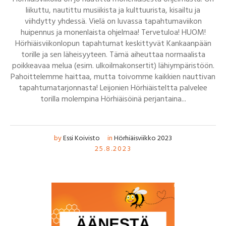
liikuttu, nautittu musiikista ja kulttuurista, kisailtu ja
viihdytty yhdessä. Vielä on luvassa tapahtumaviikon
huipennus ja monenlaista ohjelmaa! Tervetuloa! HUOM!
Hörhiäisviikonlopun tapahtumat keskittyvät Kankaanpään
torille ja sen läheisyyteen. Tämä aiheuttaa normaalista
poikkeavaa melua (esim. ulkoilmakonsertit) lähiympäristöön.
Pahoittelemme haittaa, mutta toivomme kaikkien nauttivan
tapahtumatarjonnasta! Leijonien Hörhiäisteltta palvelee
torilla molempina Hörhiäisöinä perjantaina...
by
Essi Koivisto
in
Hörhiäisviikko 2023
25.8.2023