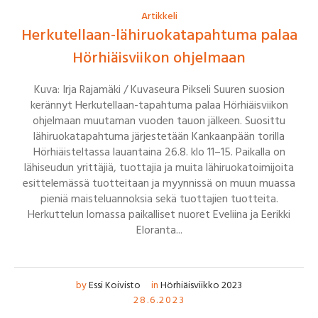
Artikkeli
Herkutellaan-lähiruokatapahtuma palaa
Hörhiäisviikon ohjelmaan
Kuva: Irja Rajamäki / Kuvaseura Pikseli Suuren suosion
kerännyt Herkutellaan-tapahtuma palaa Hörhiäisviikon
ohjelmaan muutaman vuoden tauon jälkeen. Suosittu
lähiruokatapahtuma järjestetään Kankaanpään torilla
Hörhiäisteltassa lauantaina 26.8. klo 11–15. Paikalla on
lähiseudun yrittäjiä, tuottajia ja muita lähiruokatoimijoita
esittelemässä tuotteitaan ja myynnissä on muun muassa
pieniä maisteluannoksia sekä tuottajien tuotteita.
Herkuttelun lomassa paikalliset nuoret Eveliina ja Eerikki
Eloranta...
by
Essi Koivisto
in
Hörhiäisviikko 2023
28.6.2023