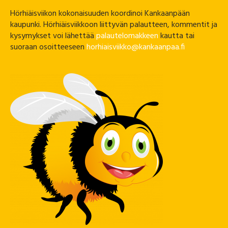
Hörhiäisviikon kokonaisuuden koordinoi Kankaanpään
kaupunki. Hörhiäisviikkoon liittyvän palautteen, kommentit ja
kysymykset voi lähettää
palautelomakkeen
kautta tai
suoraan osoitteeseen
horhiaisviikko@kankaanpaa.fi