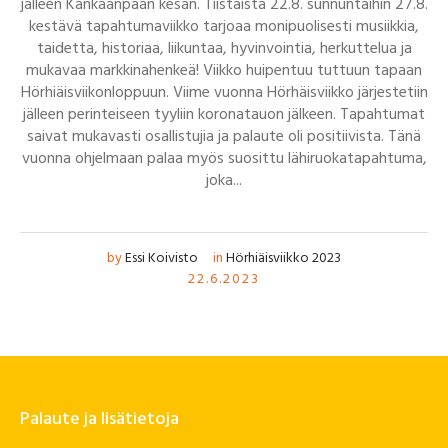
jälleen Kankaanpään kesän. Tiistaista 22.8. sunnuntaihin 27.8.
kestävä tapahtumaviikko tarjoaa monipuolisesti musiikkia,
taidetta, historiaa, liikuntaa, hyvinvointia, herkuttelua ja
mukavaa markkinahenkeä! Viikko huipentuu tuttuun tapaan
Hörhiäisviikonloppuun. Viime vuonna Hörhäisviikko järjestetiin
jälleen perinteiseen tyyliin koronatauon jälkeen. Tapahtumat
saivat mukavasti osallistujia ja palaute oli positiivista. Tänä
vuonna ohjelmaan palaa myös suosittu lähiruokatapahtuma,
joka...
by
Essi Koivisto
in
Hörhiäisviikko 2023
22.6.2023
Palaute ja lisätietoja